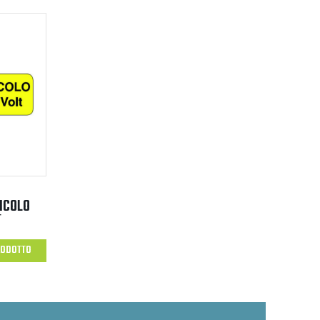
ICOLO
T
RODOTTO