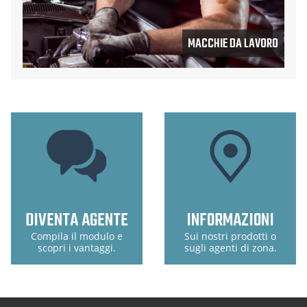
MACCHIE DA LAVORO
DIVENTA AGENTE
INFORMAZIONI
Compila il modulo e
Sui nostri prodotti o
scopri i vantaggi.
sugli agenti di zona.