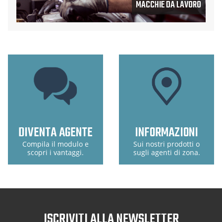
MACCHIE DA LAVORO
DIVENTA AGENTE
INFORMAZIONI
Compila il modulo e
Sui nostri prodotti o
scopri i vantaggi.
sugli agenti di zona.
ISCRIVITI ALLA NEWSLETTER