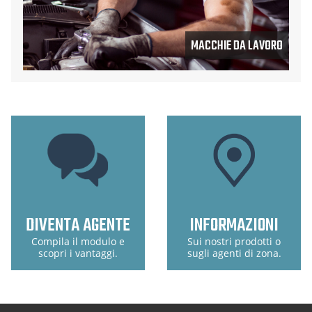
MACCHIE DA LAVORO
DIVENTA AGENTE
INFORMAZIONI
Compila il modulo e
Sui nostri prodotti o
scopri i vantaggi.
sugli agenti di zona.