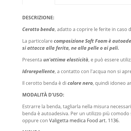
DESCRIZIONE:
Cerotto benda
, adatto a coprire le ferite in caso di
La particolare
composizione Soft Foam è autoad
si attacca alla ferita, ne alla pelle o ai peli.
Presenta
un'ottima elasticità
, e può essere util
Idrorepellente
, a contatto con l'acqua non si apr
Il cerotto benda è di
colore nero
, quindi idoneo a
MODALITÀ
D'USO:
Estrarre la benda, tagliarla nella misura necessari
benda è autoadesiva. Per un utilizzo più comodo se
oppure con
Valigetta medica Food art. 1136
.