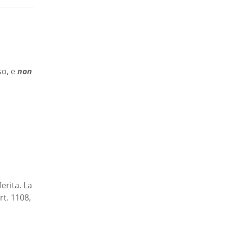
so, e
non
erita. La
rt. 1108,