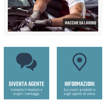
MACCHIE DA LAVORO
DIVENTA AGENTE
INFORMAZIONI
Compila il modulo e
Sui nostri prodotti o
scopri i vantaggi.
sugli agenti di zona.