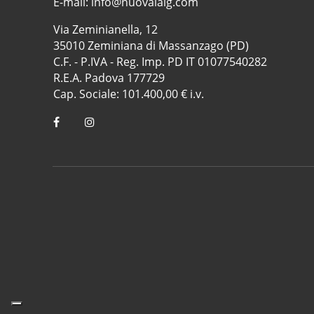
E-mail:
info@nuovalaig.com
Via Zeminianella, 12
35010 Zeminiana di Massanzago (PD)
C.F. - P.IVA - Reg. Imp. PD IT 01077540282
R.E.A. Padova 177729
Cap. Sociale: 101.400,00 € i.v.