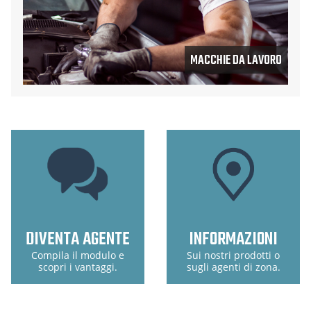
MACCHIE DA LAVORO
DIVENTA AGENTE
INFORMAZIONI
Compila il modulo e
Sui nostri prodotti o
scopri i vantaggi.
sugli agenti di zona.