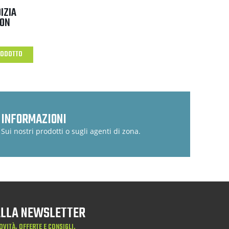
IZIA
CON
RODOTTO
INFORMAZIONI
Sui nostri prodotti o sugli agenti di zona.
 ALLA NEWSLETTER
OVITÀ, OFFERTE E CONSIGLI.