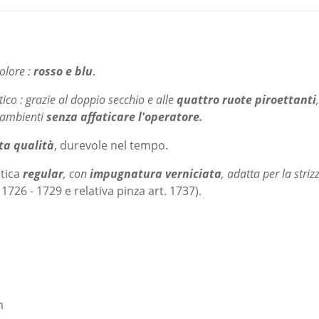
colore :
rosso e blu
.
ico : grazie al doppio secchio e alle
quattro ruote piroettanti
,
i ambienti
senza affaticare l'operatore.
ta qualità
, durevole nel tempo.
stica
regular
, con
impugnatura verniciata
, adatta per la striz
 1726 - 1729 e relativa pinza art. 1737).
m