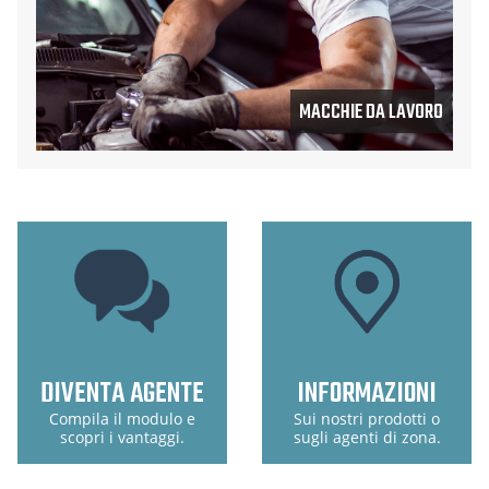
MACCHIE DA LAVORO
DIVENTA AGENTE
INFORMAZIONI
Compila il modulo e
Sui nostri prodotti o
scopri i vantaggi.
sugli agenti di zona.