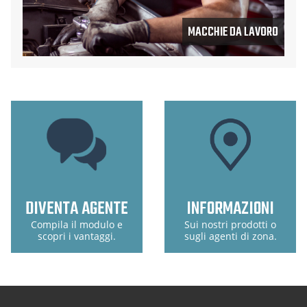
MACCHIE DA LAVORO
DIVENTA AGENTE
INFORMAZIONI
Compila il modulo e
Sui nostri prodotti o
scopri i vantaggi.
sugli agenti di zona.